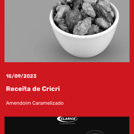
RECEITAS
15/09/2023
Receita de Cricri
Amendoim Caramelizado