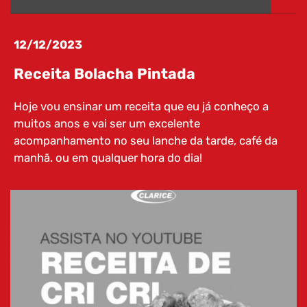
RECEITAS
12/12/2023
Receita Bolacha Pintada
Hoje vou ensinar um receita que eu já conheço a
muitos anos e vai ser um excelente
acompanhamento no seu lanche da tarde, café da
manhã. ou em qualquer hora do dia!