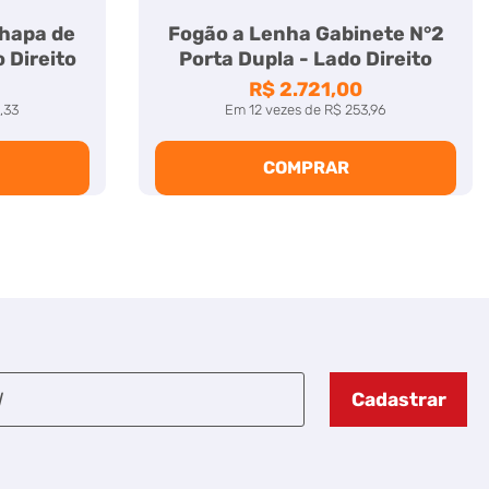
chapa de
Fogão a Lenha Gabinete N°2
 Direito
Porta Dupla - Lado Direito
R$ 2.721,00
,33
Em
12
vezes
de
R$ 253,96
COMPRAR
Cadastrar