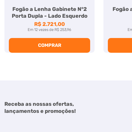
Fogão a Lenha Gabinete N°2
Fogão a
Porta Dupla - Lado Esquerdo
R$ 2.721,00
Em
12
vezes
de
R$ 253,96
E
COMPRAR
Receba as nossas ofertas,
lançamentos e promoções!