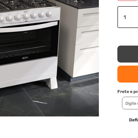
Frete e p
Def