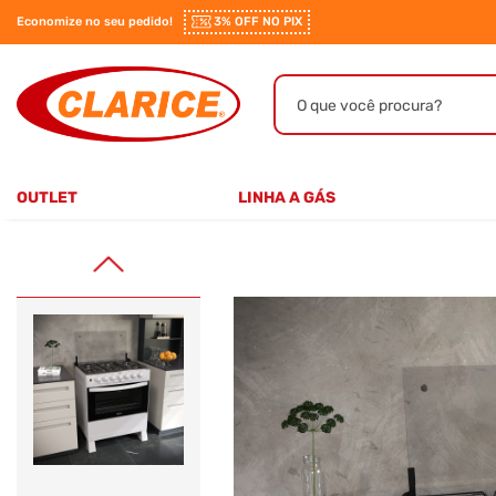
Economize no seu pedido!
3% OFF NO PIX
OUTLET
LINHA A GÁS
4 BOCAS
5 BOCAS
6 BOCAS