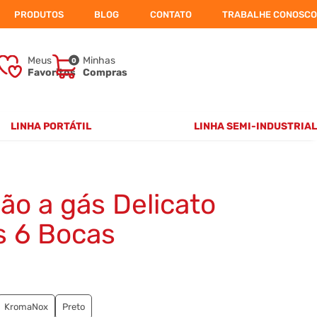
PRODUTOS
BLOG
CONTATO
TRABALHE CONOSCO
Meus
Minhas
0
Favoritos
Compras
LINHA PORTÁTIL
LINHA SEMI-INDUSTRIAL
2 BOCAS
FORNO SUPERMAXXX
4 BOCAS
FORNO TOPMAXXX
IMPERADOR
ão a gás Delicato
s 6 Bocas
KromaNox
Preto