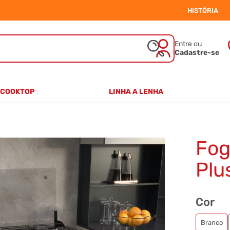
HISTÓRIA
Entre ou
Cadastre-se
COOKTOP
LINHA A LENHA
2 BOCAS
VITRO-CERÂMICO
4 BOCAS
FERRO FUNDIDO
5 BOCAS
Fog
Plu
Cor
Branco