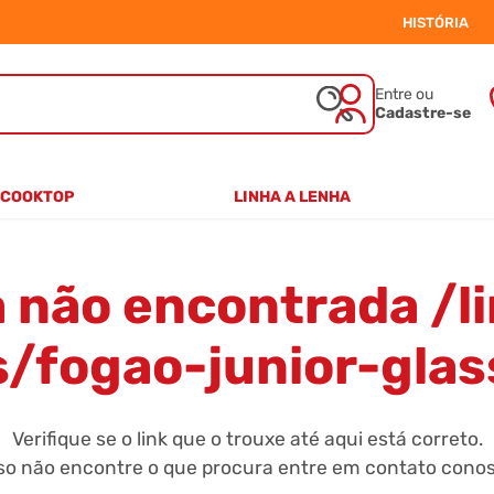
HISTÓRIA
Entre ou
Cadastre-se
COOKTOP
LINHA A LENHA
2 BOCAS
VITRO-CERÂMICO
4 BOCAS
FERRO FUNDIDO
5 BOCAS
a não encontrada
/l
s/fogao-junior-gla
Verifique se o link que o trouxe até aqui está correto.
so não encontre o que procura entre em contato conos