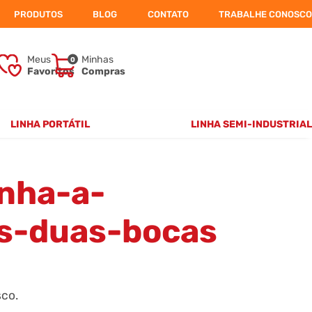
PRODUTOS
BLOG
CONTATO
TRABALHE CONOSCO
Meus
Minhas
0
Favoritos
Compras
LINHA PORTÁTIL
LINHA SEMI-INDUSTRIAL
2 BOCAS
FORNO SUPERMAXXX
4 BOCAS
FORNO TOPMAXXX
IMPERADOR
inha-a-
ss-duas-bocas
co.