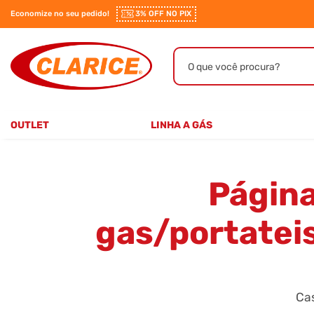
Economize no seu pedido!
3% OFF NO PIX
OUTLET
LINHA A GÁS
4 BOCAS
5 BOCAS
6 BOCAS
Págin
gas/portatei
Ca