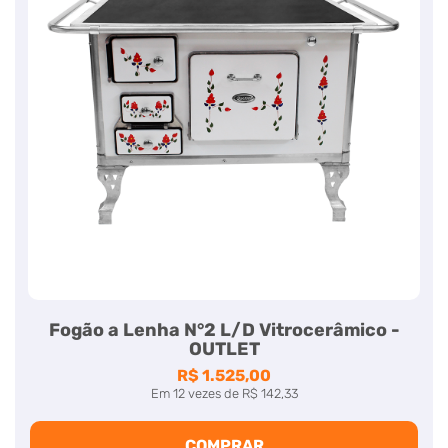
Fogão a Lenha N°2 L/D Vitrocerâmico -
OUTLET
R$ 1.525,00
Em
12
vezes
de
R$ 142,33
COMPRAR