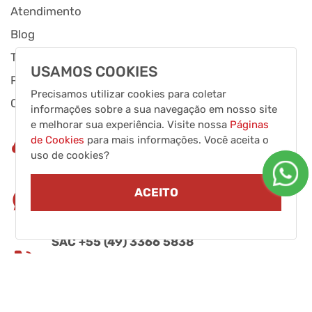
Atendimento
Blog
Trabalhe Conosco
USAMOS COOKIES
Políticas de Entrega
Precisamos utilizar cookies para coletar
ClicVendas
informações sobre a sua navegação em nosso site
e melhorar sua experiência. Visite nossa
Páginas
Fixo
de Cookies
para mais informações. Você aceita o
uso de cookies?
+55 (49) 3366 5800
WhatsApp
ACEITO
+55 (49) 3366 5803
SAC +55 (49) 3366 5838
das 7h às 11h30min
das 13h às 17h18 min
Endereço