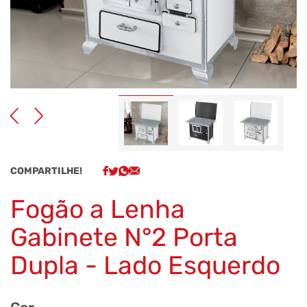
COMPARTILHE!
Fogão a Lenha
Gabinete N°2 Porta
Dupla - Lado Esquerdo