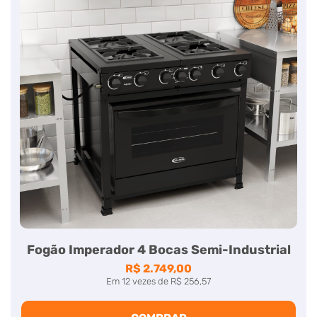
Fogão Imperador 4 Bocas Semi-Industrial
R$ 2.749,00
Em
12
vezes
de
R$ 256,57