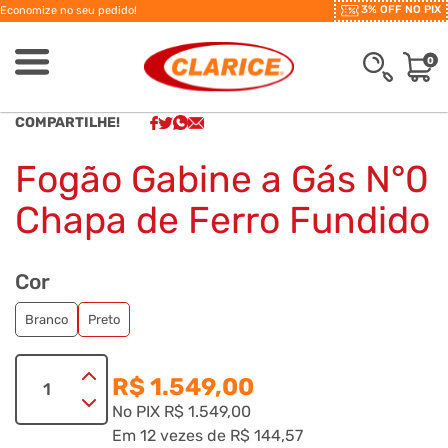
3% OFF NO PIX
Economize no seu pedido!
0
COMPARTILHE!
Fogão Gabine a Gás N°0
Chapa de Ferro Fundido
Cor
Branco
Preto
R$ 1.549,00
No PIX
R$ 1.549,00
Em
12
vezes
de
R$ 144,57