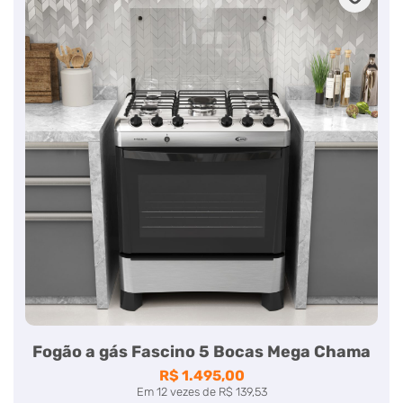
Fogão a gás Fascino 5 Bocas Mega Chama
R$ 1.495,00
Em
12
vezes
de
R$ 139,53