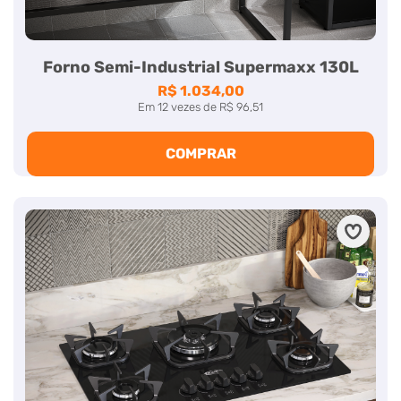
Forno Semi-Industrial Supermaxx 130L
R$ 1.034,00
Em
12
vezes
de
R$ 96,51
COMPRAR