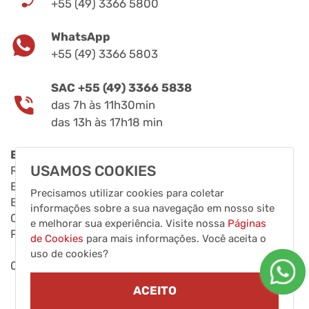
+55 (49) 3366 5800
WhatsApp
+55 (49) 3366 5803
SAC +55 (49) 3366 5838
das 7h às 11h30min
das 13h às 17h18 min
Endereço
USAMOS COOKIES
Rua Fernando de Noronha, 11808
Bairro Distrito Industrial Leste
Precisamos utilizar cookies para coletar
BR 282, KM 575
informações sobre a sua navegação em nosso site
CEP 89870 000
e melhorar sua experiência. Visite nossa
Páginas
Pinhalzinho, Santa Catarina, Brasil
de Cookies
para mais informações. Você aceita o
uso de cookies?
00.851.124/0001-80 - Clarice Eletrodomésticos LTDA
ACEITO
Criado por WHB
MARKETING