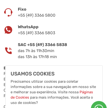
Fixo
+55 (49) 3366 5800
WhatsApp
+55 (49) 3366 5803
SAC +55 (49) 3366 5838
das 7h às 11h30min
das 13h às 17h18 min
Endereço
USAMOS COOKIES
Rua Fernando de Noronha, 11808
Bairro Distrito Industrial Leste
Precisamos utilizar cookies para coletar
BR 282, KM 575
informações sobre a sua navegação em nosso site
CEP 89870 000
e melhorar sua experiência. Visite nossa
Páginas
Pinhalzinho, Santa Catarina, Brasil
de Cookies
para mais informações. Você aceita o
uso de cookies?
00.851.124/0001-80 - Clarice Eletrodomésticos LTDA