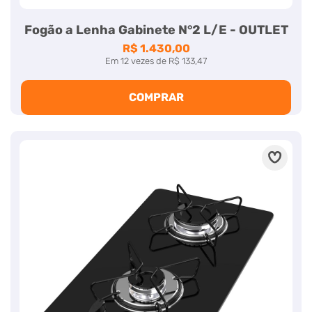
Fogão a Lenha Gabinete N°2 L/E - OUTLET
R$ 1.430,00
Em
12
vezes
de
R$ 133,47
COMPRAR