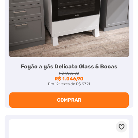
Fogão a gás Delicato Glass 5 Bocas
R$ 1.082,00
R$ 1.046,90
Em
12
vezes
de
R$ 97,71
COMPRAR